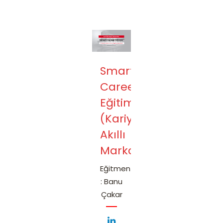
Smart
CareerBrand
Eğitimi
(Kariyerde
Akıllı
Markalaşma)
Eğitmen
: Banu
Çakar