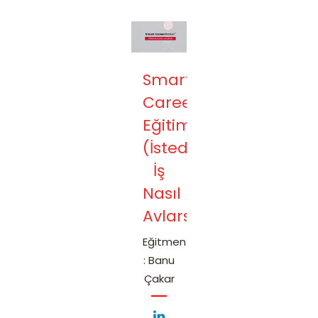
Smart
CareerBoost
Eğitimi
(İstediğiniz
İş
Nasıl
Avlarsınız?)
Eğitmen
: Banu
Çakar