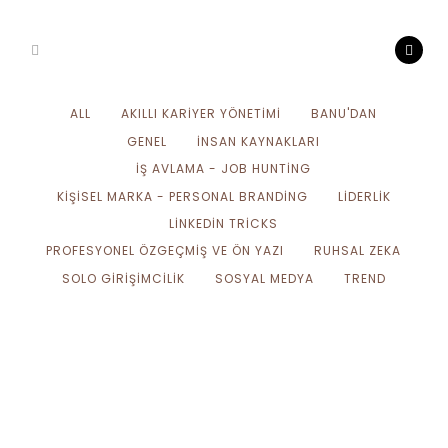
ALL
AKILLI KARIYER YÖNETIMI
BANU'DAN
GENEL
İNSAN KAYNAKLARI
İŞ AVLAMA - JOB HUNTING
KIŞISEL MARKA - PERSONAL BRANDING
LIDERLIK
LINKEDIN TRICKS
PROFESYONEL ÖZGEÇMIŞ VE ÖN YAZI
RUHSAL ZEKA
SOLO GIRIŞIMCILIK
SOSYAL MEDYA
TREND
İK Yol Haritası Gelişim
Mentorluğu (by Banu Çakar)
Hala kararsızsan İK'da çalışmak
ve/veya...