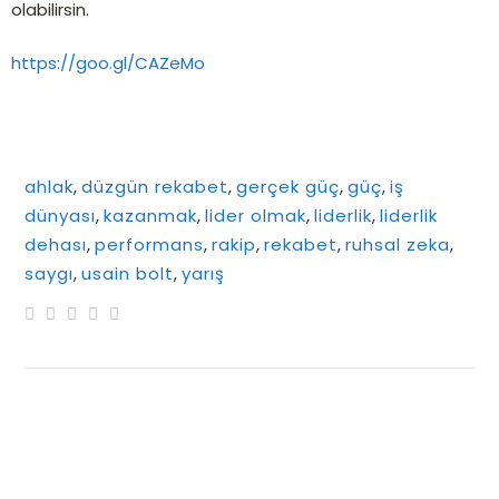
olabilirsin.
https://goo.gl/CAZeMo
ahlak
,
düzgün rekabet
,
gerçek güç
,
güç
,
iş
dünyası
,
kazanmak
,
lider olmak
,
liderlik
,
liderlik
dehası
,
performans
,
rakip
,
rekabet
,
ruhsal zeka
,
saygı
,
usain bolt
,
yarış