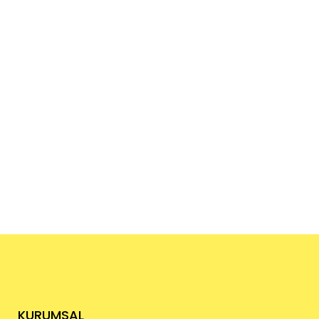
İş Avlamak İçin Site Önerileri
2021 – Deneyin Pişman
Olmazsınız!
Bu yazımda bazı alternatif iş...
11 Nisan, 2021
KURUMSAL