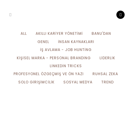
ALL
AKILLI KARIYER YÖNETIMI
BANU'DAN
GENEL
İNSAN KAYNAKLARI
İŞ AVLAMA - JOB HUNTING
KIŞISEL MARKA - PERSONAL BRANDING
LIDERLIK
LINKEDIN TRICKS
PROFESYONEL ÖZGEÇMIŞ VE ÖN YAZI
RUHSAL ZEKA
SOLO GIRIŞIMCILIK
SOSYAL MEDYA
TREND
Şirketler nasıl “yetenekleri
yedekliyor” siz de “kariyerinizi
yedekleyin”!
Şirketler nasıl "yetenekleri yedekliyor"